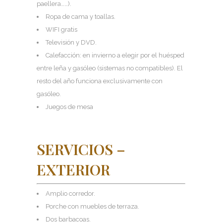
paellera……).
Ropa de cama y toallas.
WIFI gratis
Televisión y DVD.
Calefacción: en invierno a elegir por el huésped
entre leña y gasóleo (sistemas no compatibles). El
resto del año funciona exclusivamente con
gasóleo.
Juegos de mesa
SERVICIOS –
EXTERIOR
Amplio corredor.
Porche con muebles de terraza.
Dos barbacoas.