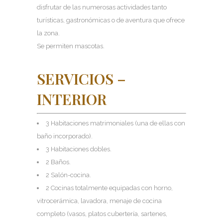
disfrutar de las numerosas actividades tanto
turísticas, gastronómicas o de aventura que ofrece
la zona.
Se permiten mascotas.
SERVICIOS –
INTERIOR
3 Habitaciones matrimoniales (una de ellas con
baño incorporado).
3 Habitaciones dobles.
2 Baños.
2 Salón-cocina.
2 Cocinas totalmente equipadas con horno,
vitrocerámica, lavadora, menaje de cocina
completo (vasos, platos cubertería, sartenes,