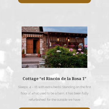
Cottage “el Rincón de la Rosa 1”
Sleeps: 4 – (6 with extra beds) Standing on the first
floor of what used to be a barn, it has been fully
refurbished: for the outside we have