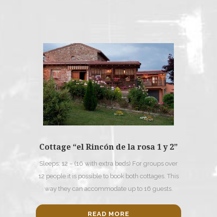
Cottage “el Rincón de la rosa 1 y 2”
Sleeps: 12 – (16 with extra beds) For groups over
12 people it is possible to book both cottages. This
way they can accommodate up to 16 guests.
READ MORE