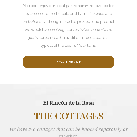
You can enjoy our local gastronomy, renowned for
its cheeses, cured meats and hams (
cecinas
and
embutidos
), although if had to pick out one product
we would choose Vegacervera’s
Cecina de Chivo
(goat’s cured meat), a traditional, delicious dish
typical of the León’s Mountains.
READ MORE
El Rincón de la Rosa
THE COTTAGES
We have two cottages that can be booked separately or
together.