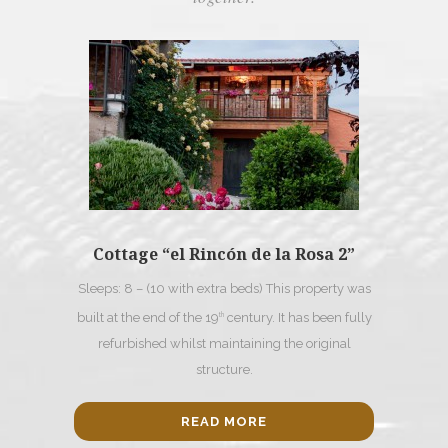
Cottage “el Rincón de la Rosa 2”
Sleeps: 8 – (10 with extra beds) This property was
built at the end of the 19
century. It has been fully
th
refurbished whilst maintaining the original
structure.
READ MORE