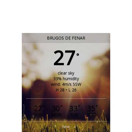
BRUGOS DE FENAR
27
°
clear sky
33% humidity
wind: 4m/s SSW
H 28 • L 26
27
30
33
35
°
°
°
°
SUN
MON
TUE
WED
false