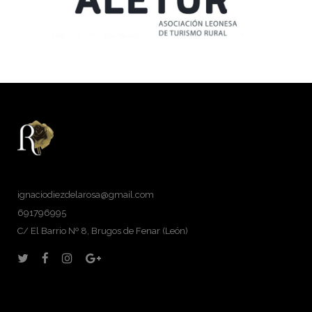
ignaciodiezdelarosa@gmail.com
691796995
C/ El Barrio Nº 8, Brugos de Fenar (León)