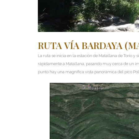
RUTA VÍA BARDAYA (M
La ruta se inicia en la estación de Matallana de Torío 
rápidamente a Matallana, pasando muy cerca de un impo
punto hay una magnífica vista panorámica del pico Polv