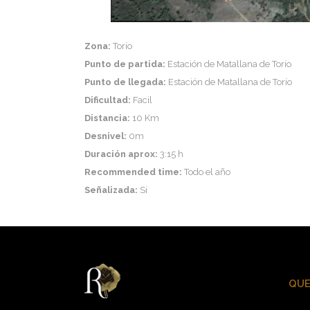
Zona:
Torío
Punto de partida:
Estación de Matallana de Torío
Punto de llegada:
Estación de Matallana de Torío
Dificultad:
Facil
Distancia:
10 Km
Desnivel:
0m
Duración aprox:
3:15 h
Recommended time:
Todo el año
Señalizada:
Si
QUE