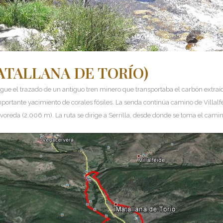
ATALLANA DE TORÍO)
y sigue el trazado de un antiguo tren minero que transportaba el carbón extr
rtante yacimiento de corales fósiles. La senda continúa camino de Villalfe
oreda (2.006 m). La ruta se dirige a Serrilla, desde donde se toma el camin